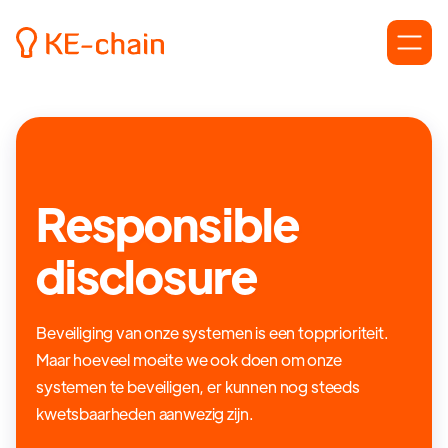
Responsible
disclosure
Beveiliging van onze systemen is een topprioriteit.
Maar hoeveel moeite we ook doen om onze
systemen te beveiligen, er kunnen nog steeds
kwetsbaarheden aanwezig zijn.