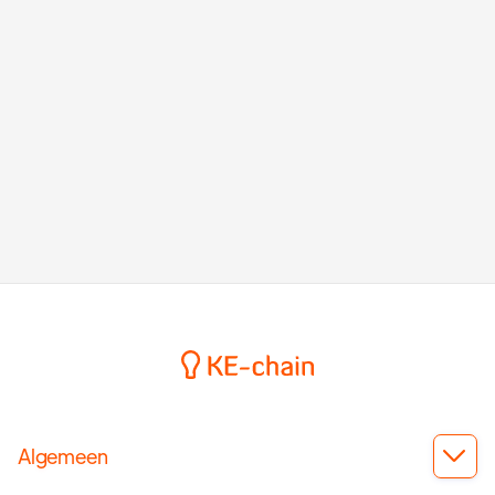
bibliotheken, real-time workflows en directe PDF-
rapportages voor kwaliteitsborgers bespaart
Damsteegt tot 4 dagen op grote projecten met vijf
bruggen.
October 17, 2025
Algemeen
